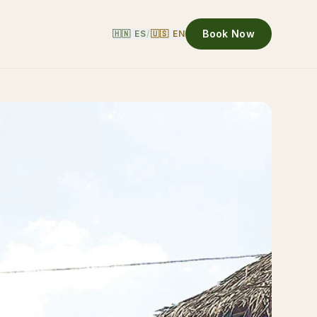
Book Now
🇭🇳 ES
/
🇺🇸 EN