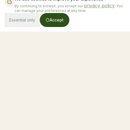
privacy policy
By continuing to browse, you accept our
. You
Reservar mi Fecha
can manage your preferences at any time.
Essential only
Accept
From $130/night
Book Now
Extras Disponibles
Sesión de fotos extra
+$150 — 2 horas adicionales